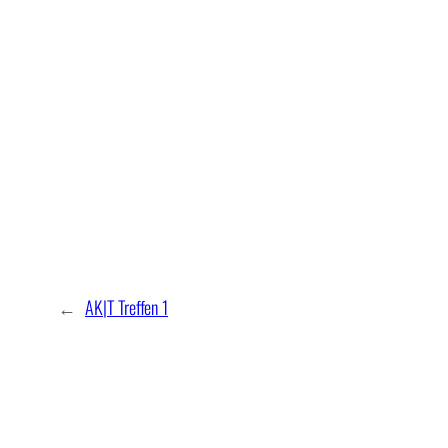
←
AK|T Treffen 1