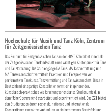
Hochschule für Musik und Tanz Köln, Zentrum
für Zeitgenössischen Tanz
Das Zentrum für Zeitgenössischen Tanz an der HfMT Köln bildet innerhalb
der Zeitgenössischen Tanzlandschaft einen wichtigen Knotenpunkt für Tanz
und Tanzforschung. Die Studiengänge BA Tanz, MA Tanzvermittlung und
MA Tanzwissenschaft vermitteln Praktiken und Perspektiven von
performativer Tanzkunst, Tanzvermittlung und Tanzwissenschaft. Diese in
Deutschland einzigartige Konstellation formt ein inspirierendes,
künstlerisch-praktisches wie forschungsorientiertes Studienumfeld, in
dem fächerübergreifend gearbeitet und experimentiert wird. Das ZZT bietet
den Studierenden durch regionale, nationale und internationale
Kooperationen eine aktive Anbindung an ein heterogenes Berufsfeld und