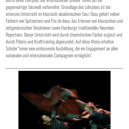
durch einen Lehrplan, der internationale Schüler*innen auf die
gegenwärtige Tanzwelt vorbereitet. Grundlage des Lehrplans ist der
intensive Unterricht im klassisch-akademischen Tanz. Dazu gehört neben
Fächern wie Spitzentanz und Pas de deux, das Erlernen von klassischen und
zeitgenössischen Variationen sowie Hamburgs traditionelles Neumeier-
Repertoire. Dieser Unterricht wird durch theoretischen Fächer ergänzt und
durch Pilates und Krafttraining abgerundet. Auf diese Weise erhalten
Schüler*innen eine umfassende Ausbildung, die ein Engagement an allen
nationalen und internationalen Compagnien ermöglicht.