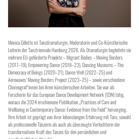
Monica Gillette ist Tanzdramaturgin, Moderatorin und Co-Künstlerische
Leiterin der Tanztriennale Hamburg 2026. Als Dramaturgin begleitete sie
mehrere EU-geförderte Projekte – Migrant Bodies – Moving Borders
(2017–19), Empowering Dance (2018–23), Dancing Museums – The
Democracy of Beings (2020–21), Dance Well (2022–25) und
Aerowaves’ Moving Borders Project (2023–25) – sowie verschiedene
Choreograf*innen bei ihren künstlerischen Arbeiten. Sie war als
Forscherin für das European Dance Development Network (EDN) tätig,
woraus die 2024 erschienene Publikation „Practices of Care and
Wellbeing in Contemporary Dance: Evidence from the Field“ hervorging.
Ihre Arbeit ist geprägt von ihrer lebenslangen Erfahrung mit Tanz, sowohl
als professionelle Tänzerin als auch als überzeugte Verfechterin der
transformativen Kraft des Tanzes für den persönlichen und