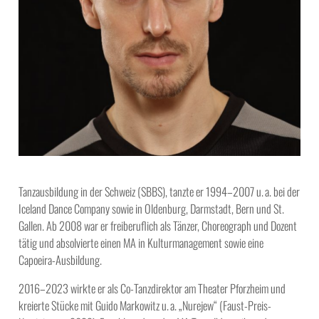
Tanzausbildung in der Schweiz (SBBS), tanzte er 1994–2007 u. a. bei der
Iceland Dance Company sowie in Oldenburg, Darmstadt, Bern und St.
Gallen. Ab 2008 war er freiberuflich als Tänzer, Choreograph und Dozent
tätig und absolvierte einen MA in Kulturmanagement sowie eine
Capoeira-Ausbildung.
2016–2023 wirkte er als Co-Tanzdirektor am Theater Pforzheim und
kreierte Stücke mit Guido Markowitz u. a. „Nurejew“ (Faust-Preis-