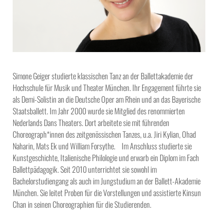
Simone Geiger studierte klassischen Tanz an der Ballettakademie der
Hochschule für Musik und Theater München. Ihr Engagement führte sie
als Demi-Solistin an die Deutsche Oper am Rhein und an das Bayerische
Staatsballett. Im Jahr 2000 wurde sie Mitglied des renommierten
Nederlands Dans Theaters. Dort arbeitete sie mit führenden
Choreograph*innen des zeitgenössischen Tanzes, u.a. Jiri Kylian, Ohad
Naharin, Mats Ek und William Forsythe. Im Anschluss studierte sie
Kunstgeschichte, Italienische Philologie und erwarb ein Diplom im Fach
Ballettpädagogik. Seit 2010 unterrichtet sie sowohl im
Bachelorstudiengang als auch im Jungstudium an der Ballett-Akademie
München. Sie leitet Proben für die Vorstellungen und assistierte Kinsun
Chan in seinen Choreographien für die Studierenden.